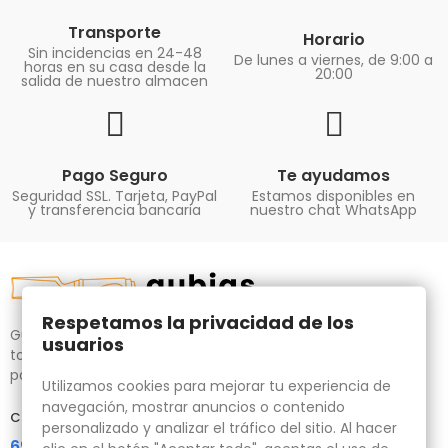
Transporte
Horario
Sin incidencias en 24-48
De lunes a viernes, de 9:00 a
horas en su casa desde la
20:00
salida de nuestro almacen
Pago Seguro
Te ayudamos
Seguridad SSL. Tarjeta, PayPal
Estamos disponibles en
y transferencia bancaria
nuestro chat WhatsApp
Respetamos la privacidad de los
Gubias.com.es, tu tienda especializada en talla de madera,
usuarios
tornos para bricolaje y maquinaria para la madera auxiliar
para tus necesidades.
Utilizamos cookies para mejorar tu experiencia de
navegación, mostrar anuncios o contenido
Contacta con nosotros
personalizado y analizar el tráfico del sitio. Al hacer
696 95 85 58