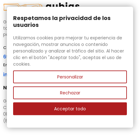
Respetamos la privacidad de los
Gubias.com.es, tu tienda especializada en talla de madera,
usuarios
tornos para bricolaje y maquinaria para la madera auxiliar
para tus necesidades.
Utilizamos cookies para mejorar tu experiencia de
navegación, mostrar anuncios o contenido
Contacta con nosotros
personalizado y analizar el tráfico del sitio. Al hacer
696 95 85 58
clic en el botón "Aceptar todo", aceptas el uso de
cookies.
Email
info@gubias.com.es
Personalizar
Nuestra tienda
Rechazar
Ganiveteria Rius
C/ Goleta, 11
Acceptar todo
08221 Terrassa
(Barcelona)