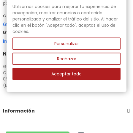
para tus necesidades.
Utilizamos cookies para mejorar tu experiencia de
navegación, mostrar anuncios o contenido
Contacta con nosotros
personalizado y analizar el tráfico del sitio. Al hacer
696 95 85 58
clic en el botón "Aceptar todo", aceptas el uso de
cookies.
Email
info@gubias.com.es
Personalizar
Nuestra tienda
Rechazar
Ganiveteria Rius
C/ Goleta, 11
Acceptar todo
08221 Terrassa
(Barcelona)
Información