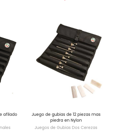
e afilado
Juego de gubias de 12 piezas mas
AÑADIR AL CARRITO
piedra en Nylon
nales
Juegos de Gubias Dos Cerezas