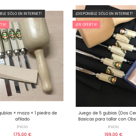
IBLE SÓLO EN INTERNET!
¡DISPONIBLE SÓLO EN INTERNET!
RTA!
¡EN OFERTA!
 gubias + maza + 1 piedra de
Juego de 5 gubias (Dos Ce
AÑADIR AL CARRITO
AÑADIR AL CARRITO
afilado
Basicas para tallar con Obs
Inicio
Inicio
175,00 €
199,00 €