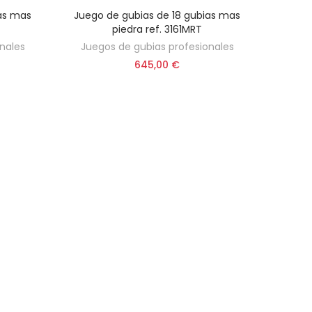
ias mas
Juego de gubias de 18 gubias mas
AÑADIR AL CARRITO
piedra ref. 3161MRT
nales
Juegos de gubias profesionales
645,00 €