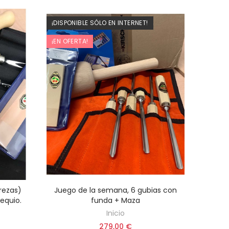
¡DISPONIBLE SÓLO EN INTERNET!
¡EN OFERTA!
rezas)
Juego de la semana, 6 gubias con
AÑADIR AL CARRITO
equio.
funda + Maza
Inicio
279,00 €