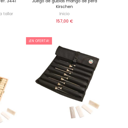
ref. 3441
Juego de gubias mango de pera
AÑADIR AL CARRITO
Kirschen
 tallar
Inicio
157,00 €
¡EN OFERTA!