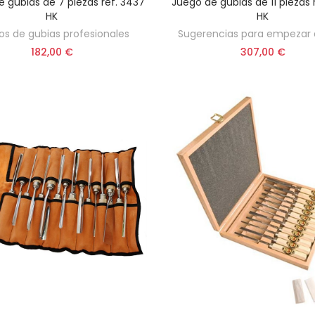
 gubias de 7 piezas ref. 3437
Juego de gubias de 11 piezas 
AÑADIR AL CARRITO
AÑADIR AL CARRITO
HK
HK
os de gubias profesionales
Sugerencias para empezar a
182,00 €
307,00 €