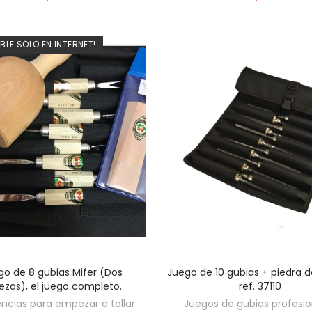
IBLE SÓLO EN INTERNET!
go de 8 gubias Mifer (Dos
Juego de 10 gubias + piedra d
AÑADIR AL CARRITO
AÑADIR AL CARRITO
ezas), el juego completo.
ref. 37110
ncias para empezar a tallar
Juegos de gubias profesio