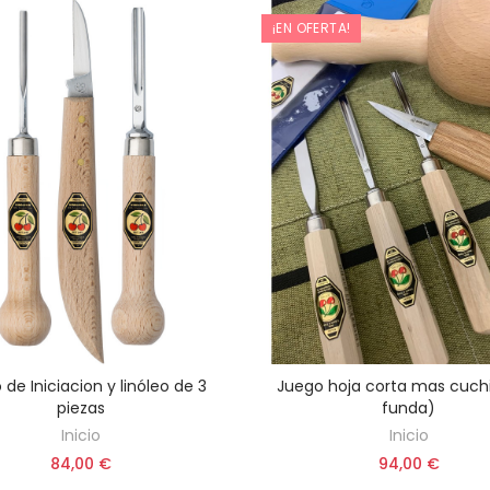
¡EN OFERTA!
de Iniciacion y linóleo de 3
Juego hoja corta mas cuchil
AÑADIR AL CARRITO
AÑADIR AL CARRITO
piezas
funda)
Inicio
Inicio
84,00 €
94,00 €