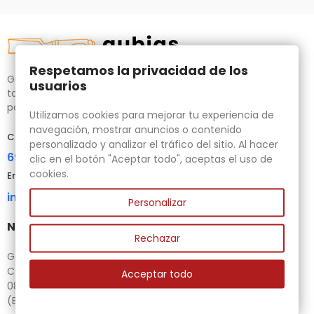
Respetamos la privacidad de los
Gubias.com.es, tu tienda especializada en talla de madera,
usuarios
tornos para bricolaje y maquinaria para la madera auxiliar
para tus necesidades.
Utilizamos cookies para mejorar tu experiencia de
navegación, mostrar anuncios o contenido
Contacta con nosotros
personalizado y analizar el tráfico del sitio. Al hacer
696 95 85 58
clic en el botón "Aceptar todo", aceptas el uso de
cookies.
Email
info@gubias.com.es
Personalizar
Nuestra tienda
Rechazar
Ganiveteria Rius
C/ Goleta, 11
Acceptar todo
08221 Terrassa
(Barcelona)