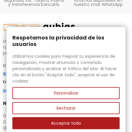
Seguridad SSL. Tarjeta, PayPal
Estamos disponibles en
y transferencia bancaria
nuestro chat WhatsApp
Respetamos la privacidad de los
Gubias.com.es, tu tienda especializada en talla de madera,
usuarios
tornos para bricolaje y maquinaria para la madera auxiliar
para tus necesidades.
Utilizamos cookies para mejorar tu experiencia de
navegación, mostrar anuncios o contenido
Contacta con nosotros
personalizado y analizar el tráfico del sitio. Al hacer
696 95 85 58
clic en el botón "Aceptar todo", aceptas el uso de
cookies.
Email
info@gubias.com.es
Personalizar
Nuestra tienda
Rechazar
Ganiveteria Rius
C/ Goleta, 11
Acceptar todo
08221 Terrassa