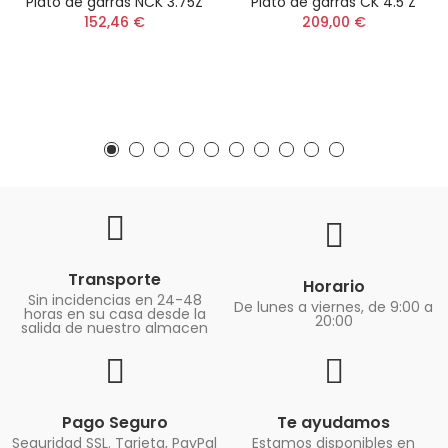
Plato de garras NCK 3.75Z
Plato de garras CK 4.5 Z
152,46 €
209,00 €
Transporte
Horario
Sin incidencias en 24-48
De lunes a viernes, de 9:00 a
horas en su casa desde la
20:00
salida de nuestro almacen
Pago Seguro
Te ayudamos
Seguridad SSL. Tarjeta, PayPal
Estamos disponibles en