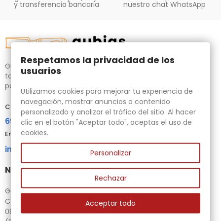
y transferencia bancaria
nuestro chat WhatsApp
Respetamos la privacidad de los
Gubias.com.es, tu tienda especializada en talla de madera,
usuarios
tornos para bricolaje y maquinaria para la madera auxiliar
para tus necesidades.
Utilizamos cookies para mejorar tu experiencia de
navegación, mostrar anuncios o contenido
Contacta con nosotros
personalizado y analizar el tráfico del sitio. Al hacer
696 95 85 58
clic en el botón "Aceptar todo", aceptas el uso de
cookies.
Email
info@gubias.com.es
Personalizar
Nuestra tienda
Rechazar
Ganiveteria Rius
C/ Goleta, 11
Acceptar todo
08221 Terrassa