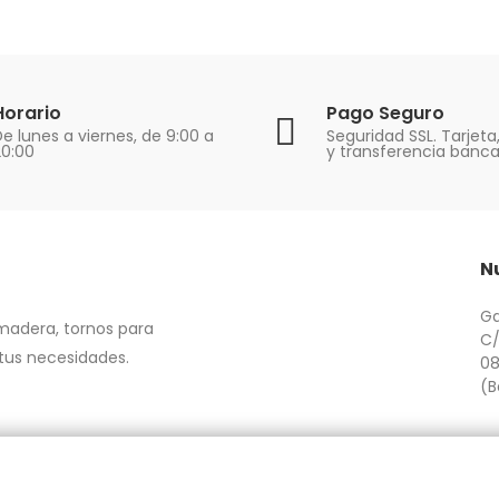
Horario
Pago Seguro
e lunes a viernes, de 9:00 a
Seguridad SSL. Tarjeta
20:00
y transferencia banca
N
Ga
 madera, tornos para
C/
 tus necesidades.
08
(B
om.es