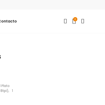
0
Contacto
s
 Plato
8tpi), 1