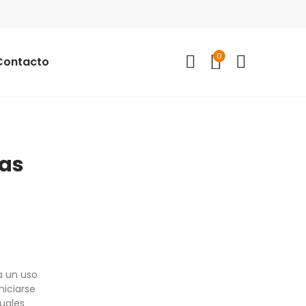
0
Contacto
sas
a un uso
niciarse
guales