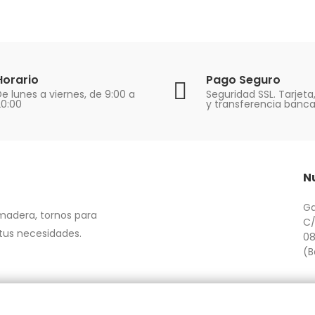
Horario
Pago Seguro
e lunes a viernes, de 9:00 a
Seguridad SSL. Tarjeta
20:00
y transferencia banca
N
Ga
 madera, tornos para
C/
 tus necesidades.
08
(B
om.es