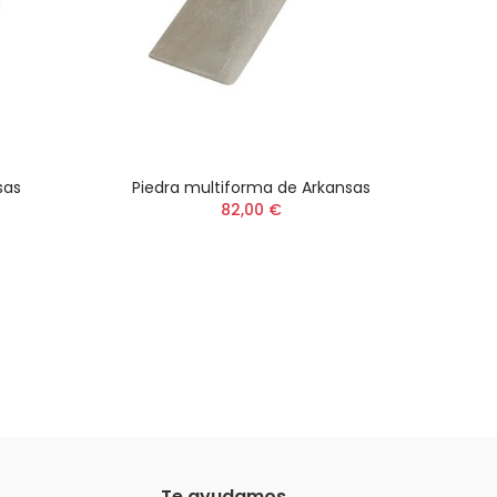
sas
Piedra multiforma de Arkansas
P
82,00 €
Te ayudamos