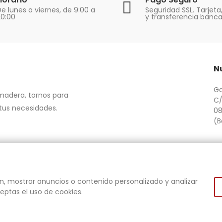
e lunes a viernes, de 9:00 a
Seguridad SSL. Tarjeta
20:00
y transferencia banca
N
Ga
 madera, tornos para
C/
 tus necesidades.
08
(B
om.es
n, mostrar anuncios o contenido personalizado y analizar
aceptas el uso de cookies.