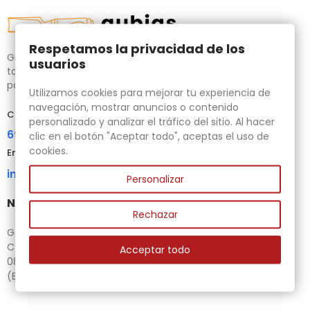
Respetamos la privacidad de los
Gubias.com.es, tu tienda especializada en talla de madera,
usuarios
tornos para bricolaje y maquinaria para la madera auxiliar
para tus necesidades.
Utilizamos cookies para mejorar tu experiencia de
navegación, mostrar anuncios o contenido
Contacta con nosotros
personalizado y analizar el tráfico del sitio. Al hacer
696 95 85 58
clic en el botón "Aceptar todo", aceptas el uso de
cookies.
Email
info@gubias.com.es
Personalizar
Nuestra tienda
Rechazar
Ganiveteria Rius
C/ Goleta, 11
Acceptar todo
08221 Terrassa
(Barcelona)