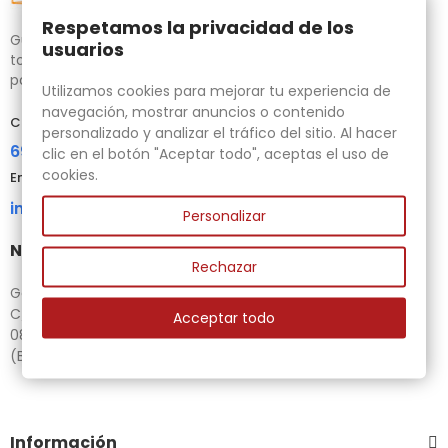
Respetamos la privacidad de los
Gubias.com.es, tu tienda especializada en talla de madera,
usuarios
tornos para bricolaje y maquinaria para la madera auxiliar
para tus necesidades.
Utilizamos cookies para mejorar tu experiencia de
navegación, mostrar anuncios o contenido
Contacta con nosotros
personalizado y analizar el tráfico del sitio. Al hacer
696 95 85 58
clic en el botón "Aceptar todo", aceptas el uso de
cookies.
Email
info@gubias.com.es
Personalizar
Nuestra tienda
Rechazar
Ganiveteria Rius
C/ Goleta, 11
Acceptar todo
08221 Terrassa
(Barcelona)
Información