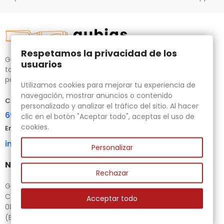
Respetamos la privacidad de los
Gubias.com.es, tu tienda especializada en talla de madera,
usuarios
tornos para bricolaje y maquinaria para la madera auxiliar
para tus necesidades.
Utilizamos cookies para mejorar tu experiencia de
navegación, mostrar anuncios o contenido
Contacta con nosotros
personalizado y analizar el tráfico del sitio. Al hacer
696 95 85 58
clic en el botón "Aceptar todo", aceptas el uso de
cookies.
Email
info@gubias.com.es
Personalizar
Nuestra tienda
Rechazar
Ganiveteria Rius
C/ Goleta, 11
Acceptar todo
08221 Terrassa
(Barcelona)