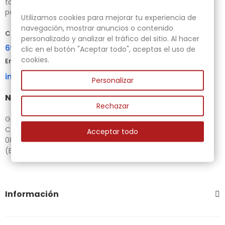
tornos para bricolaje y maquinaria para la madera auxiliar
para tus necesidades.
Utilizamos cookies para mejorar tu experiencia de
navegación, mostrar anuncios o contenido
Contacta con nosotros
personalizado y analizar el tráfico del sitio. Al hacer
696 95 85 58
clic en el botón "Aceptar todo", aceptas el uso de
cookies.
Email
info@gubias.com.es
Personalizar
Nuestra tienda
Rechazar
Ganiveteria Rius
C/ Goleta, 11
Acceptar todo
08221 Terrassa
(Barcelona)
Información