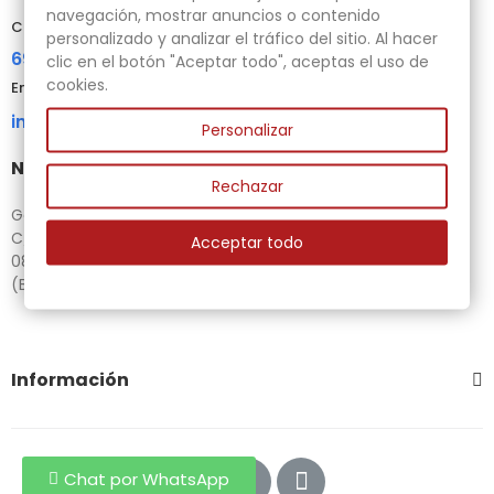
navegación, mostrar anuncios o contenido
Contacta con nosotros
personalizado y analizar el tráfico del sitio. Al hacer
696 95 85 58
clic en el botón "Aceptar todo", aceptas el uso de
cookies.
Email
info@gubias.com.es
Personalizar
Nuestra tienda
Rechazar
Ganiveteria Rius
C/ Goleta, 11
Acceptar todo
08221 Terrassa
(Barcelona)
Información
Chat por WhatsApp