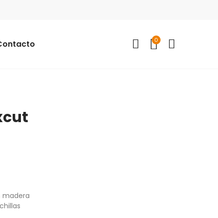
0
Contacto
xcut
en madera
hillas