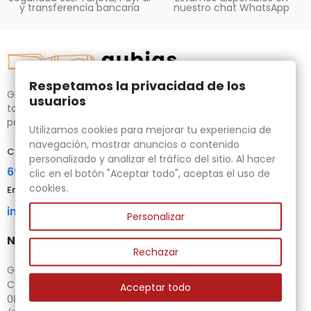
y transferencia bancaria
nuestro chat WhatsApp
Respetamos la privacidad de los
Gubias.com.es, tu tienda especializada en talla de madera,
usuarios
tornos para bricolaje y maquinaria para la madera auxiliar
para tus necesidades.
Utilizamos cookies para mejorar tu experiencia de
navegación, mostrar anuncios o contenido
Contacta con nosotros
personalizado y analizar el tráfico del sitio. Al hacer
696 95 85 58
clic en el botón "Aceptar todo", aceptas el uso de
cookies.
Email
info@gubias.com.es
Personalizar
Nuestra tienda
Rechazar
Ganiveteria Rius
C/ Goleta, 11
Acceptar todo
08221 Terrassa