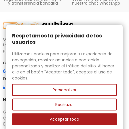
y transferencia bancaria
nuestro chat WhatsApp
Respetamos la privacidad de los
Gubias.com.es, tu tienda especializada en talla de madera,
usuarios
tornos para bricolaje y maquinaria para la madera auxiliar
para tus necesidades.
Utilizamos cookies para mejorar tu experiencia de
navegación, mostrar anuncios o contenido
Contacta con nosotros
personalizado y analizar el tráfico del sitio. Al hacer
696 95 85 58
clic en el botón "Aceptar todo", aceptas el uso de
cookies.
Email
info@gubias.com.es
Personalizar
Nuestra tienda
Rechazar
Ganiveteria Rius
C/ Goleta, 11
Acceptar todo
08221 Terrassa