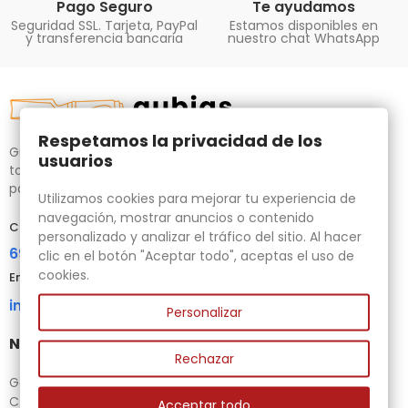
Pago Seguro
Te ayudamos
Seguridad SSL. Tarjeta, PayPal
Estamos disponibles en
y transferencia bancaria
nuestro chat WhatsApp
Respetamos la privacidad de los
Gubias.com.es, tu tienda especializada en talla de madera,
usuarios
tornos para bricolaje y maquinaria para la madera auxiliar
para tus necesidades.
Utilizamos cookies para mejorar tu experiencia de
navegación, mostrar anuncios o contenido
Contacta con nosotros
personalizado y analizar el tráfico del sitio. Al hacer
696 95 85 58
clic en el botón "Aceptar todo", aceptas el uso de
cookies.
Email
info@gubias.com.es
Personalizar
Nuestra tienda
Rechazar
Ganiveteria Rius
C/ Goleta, 11
Acceptar todo