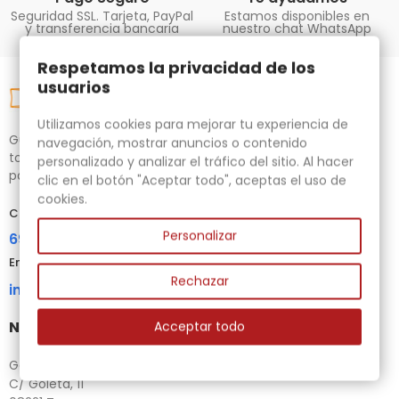
Seguridad SSL. Tarjeta, PayPal
Estamos disponibles en
y transferencia bancaria
nuestro chat WhatsApp
Respetamos la privacidad de los
usuarios
Utilizamos cookies para mejorar tu experiencia de
Gubias.com.es, tu tienda especializada en talla de madera,
navegación, mostrar anuncios o contenido
tornos para bricolaje y maquinaria para la madera auxiliar
personalizado y analizar el tráfico del sitio. Al hacer
para tus necesidades.
clic en el botón "Aceptar todo", aceptas el uso de
cookies.
Contacta con nosotros
Personalizar
696 95 85 58
Email
Rechazar
info@gubias.com.es
Nuestra tienda
Acceptar todo
Ganiveteria Rius
C/ Goleta, 11