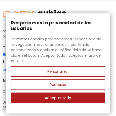
Respetamos la privacidad de los
Gubias.com.es, tu tienda especializada en talla de madera,
usuarios
tornos para bricolaje y maquinaria para la madera auxiliar
para tus necesidades.
Utilizamos cookies para mejorar tu experiencia de
navegación, mostrar anuncios o contenido
Contacta con nosotros
personalizado y analizar el tráfico del sitio. Al hacer
696 95 85 58
clic en el botón "Aceptar todo", aceptas el uso de
cookies.
Email
info@gubias.com.es
Personalizar
Nuestra tienda
Rechazar
Ganiveteria Rius
C/ Goleta, 11
Acceptar todo
08221 Terrassa
(Barcelona)