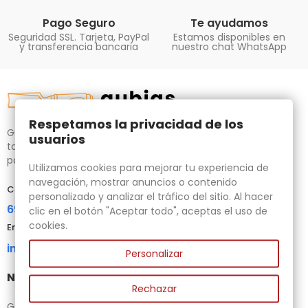
Pago Seguro
Te ayudamos
Seguridad SSL. Tarjeta, PayPal
Estamos disponibles en
y transferencia bancaria
nuestro chat WhatsApp
Respetamos la privacidad de los
Gubias.com.es, tu tienda especializada en talla de madera,
usuarios
tornos para bricolaje y maquinaria para la madera auxiliar
para tus necesidades.
Utilizamos cookies para mejorar tu experiencia de
navegación, mostrar anuncios o contenido
Contacta con nosotros
personalizado y analizar el tráfico del sitio. Al hacer
696 95 85 58
clic en el botón "Aceptar todo", aceptas el uso de
cookies.
Email
info@gubias.com.es
Personalizar
Nuestra tienda
Rechazar
Ganiveteria Rius