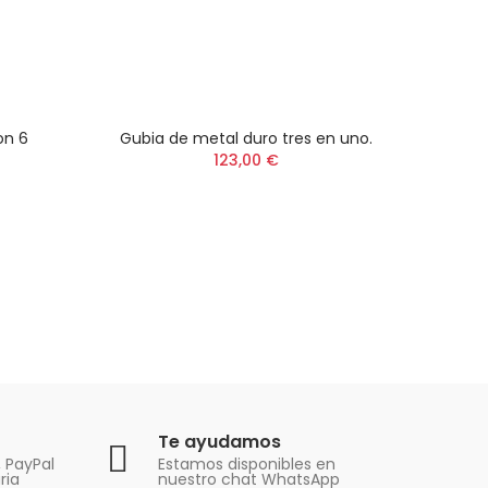
on 6
Gubia de metal duro tres en uno.
He
123,00 €
T
Te ayudamos
, PayPal
Estamos disponibles en
ria
nuestro chat WhatsApp