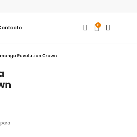
0
Contacto
mango Revolution Crown
a
own
 para