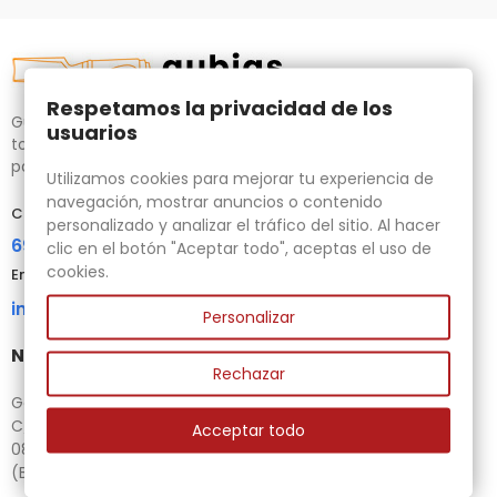
Respetamos la privacidad de los
Gubias.com.es, tu tienda especializada en talla de madera,
usuarios
tornos para bricolaje y maquinaria para la madera auxiliar
para tus necesidades.
Utilizamos cookies para mejorar tu experiencia de
navegación, mostrar anuncios o contenido
Contacta con nosotros
personalizado y analizar el tráfico del sitio. Al hacer
696 95 85 58
clic en el botón "Aceptar todo", aceptas el uso de
cookies.
Email
info@gubias.com.es
Personalizar
Nuestra tienda
Rechazar
Ganiveteria Rius
C/ Goleta, 11
Acceptar todo
08221 Terrassa
(Barcelona)