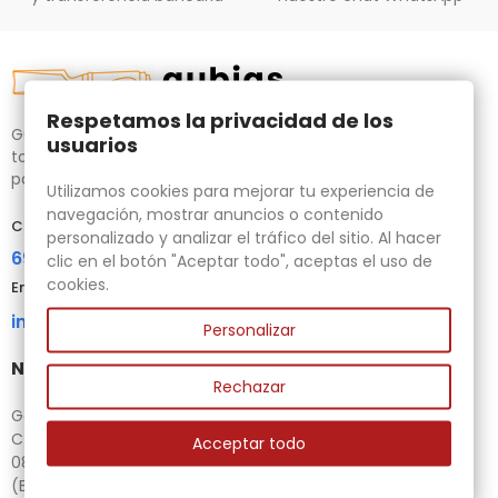
Respetamos la privacidad de los
Gubias.com.es, tu tienda especializada en talla de madera,
usuarios
tornos para bricolaje y maquinaria para la madera auxiliar
para tus necesidades.
Utilizamos cookies para mejorar tu experiencia de
navegación, mostrar anuncios o contenido
Contacta con nosotros
personalizado y analizar el tráfico del sitio. Al hacer
696 95 85 58
clic en el botón "Aceptar todo", aceptas el uso de
cookies.
Email
info@gubias.com.es
Personalizar
Nuestra tienda
Rechazar
Ganiveteria Rius
C/ Goleta, 11
Acceptar todo
08221 Terrassa
(Barcelona)