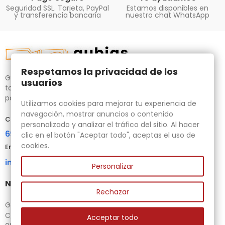
Seguridad SSL. Tarjeta, PayPal
Estamos disponibles en
y transferencia bancaria
nuestro chat WhatsApp
Respetamos la privacidad de los
Gubias.com.es, tu tienda especializada en talla de madera,
usuarios
tornos para bricolaje y maquinaria para la madera auxiliar
para tus necesidades.
Utilizamos cookies para mejorar tu experiencia de
navegación, mostrar anuncios o contenido
Contacta con nosotros
personalizado y analizar el tráfico del sitio. Al hacer
696 95 85 58
clic en el botón "Aceptar todo", aceptas el uso de
cookies.
Email
info@gubias.com.es
Personalizar
Nuestra tienda
Rechazar
Ganiveteria Rius
C/ Goleta, 11
Acceptar todo