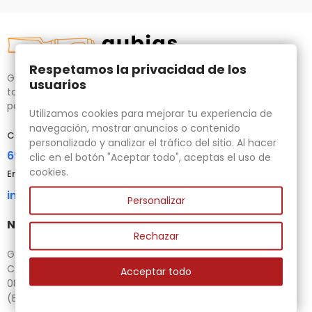
Respetamos la privacidad de los
Gubias.com.es, tu tienda especializada en talla de madera,
usuarios
tornos para bricolaje y maquinaria para la madera auxiliar
para tus necesidades.
Utilizamos cookies para mejorar tu experiencia de
navegación, mostrar anuncios o contenido
Contacta con nosotros
personalizado y analizar el tráfico del sitio. Al hacer
696 95 85 58
clic en el botón "Aceptar todo", aceptas el uso de
cookies.
Email
info@gubias.com.es
Personalizar
Nuestra tienda
Rechazar
Ganiveteria Rius
C/ Goleta, 11
Acceptar todo
08221 Terrassa
(Barcelona)