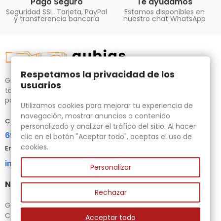
Pago Seguro
Te ayudamos
Seguridad SSL. Tarjeta, PayPal
Estamos disponibles en
y transferencia bancaria
nuestro chat WhatsApp
Respetamos la privacidad de los
Gubias.com.es, tu tienda especializada en talla de madera,
usuarios
tornos para bricolaje y maquinaria para la madera auxiliar
para tus necesidades.
Utilizamos cookies para mejorar tu experiencia de
navegación, mostrar anuncios o contenido
Contacta con nosotros
personalizado y analizar el tráfico del sitio. Al hacer
696 95 85 58
clic en el botón "Aceptar todo", aceptas el uso de
cookies.
Email
info@gubias.com.es
Personalizar
Nuestra tienda
Rechazar
Ganiveteria Rius
C/ Goleta, 11
Acceptar todo