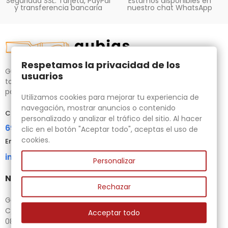
Seguridad SSL. Tarjeta, PayPal
Estamos disponibles en
y transferencia bancaria
nuestro chat WhatsApp
Respetamos la privacidad de los
Gubias.com.es, tu tienda especializada en talla de madera,
usuarios
tornos para bricolaje y maquinaria para la madera auxiliar
para tus necesidades.
Utilizamos cookies para mejorar tu experiencia de
navegación, mostrar anuncios o contenido
Contacta con nosotros
personalizado y analizar el tráfico del sitio. Al hacer
696 95 85 58
clic en el botón "Aceptar todo", aceptas el uso de
cookies.
Email
info@gubias.com.es
Personalizar
Nuestra tienda
Rechazar
Ganiveteria Rius
C/ Goleta, 11
Acceptar todo
08221 Terrassa