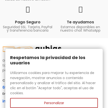
Pago Seguro
Te ayudamos
Seguridad SSL. Tarjeta, PayPal
Estamos disponibles en
y transferencia bancaria
nuestro chat WhatsApp
Respetamos la privacidad de los
Gubias.com.es, tu tienda especializada en talla de madera,
usuarios
tornos para bricolaje y maquinaria para la madera auxiliar
para tus necesidades.
Utilizamos cookies para mejorar tu experiencia de
navegación, mostrar anuncios o contenido
Contacta con nosotros
personalizado y analizar el tráfico del sitio. Al hacer
696 95 85 58
clic en el botón "Aceptar todo", aceptas el uso de
cookies.
Email
info@gubias.com.es
Personalizar